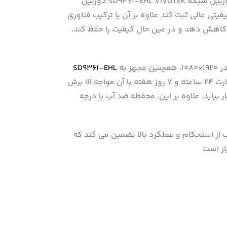
دوربین SD9361-EHL VIVOTEK یک دوربین شبکه Full HD H.265 با کارایی بالا است چون این دوربین مجهز به لنز زوم اپتیکال ۲۰ برابری می‌تواند جزئیات دقیق را با
ی عالی ثبت کند علاوه بر آن با ترکیب فناوری Smart Stream II H.265 و VIVOTEK که دوربین را قادر می‌سازد تا کیفیت را برای مناطق مورد نظر بهینه کند و در نتیجه
استفاده از پهنای باند را به حداکثر برساند زیرا می‌تواند هم پهنای باند و هم مصرف فضای ذخیره‌سازی را تا ۸۰% کاهش دهد و در عین حال کیفیت را حفظ کند.
با ارائه کیفیت ویدیویی صاف فوق‌العاده با رزولوشن حداکثر ۶۰ فریم در ثانیه در ۱۹۲۰×۱۰۸۰، همچنین مجهز به WDR Pro، یک True WDR، فناوری و فیلتر
SD9361-EHL
برش IR برای عملکرد بدون درز روز/شب است. این دوربین را قادر می‌سازد تا بدون دردسر با شرایط چالش‌برانگیز نوری که در نظارت ۲۴ ساعته و ۷ روز هفته با آن مواجه
ر این، محفظه ضد آب با درجه IP68، ضد خرابکاری IK10 و دارای رتبه NEMA 4X SD9361-EHL از بدنه دوربین در برابر باران، گرد و غبار و خوردگی
 استحکام و عملکرد بالا تضمین می کند که SD9361-EHL به ویژه برای نظارت بر فضاهای وسیع، باز، خشن