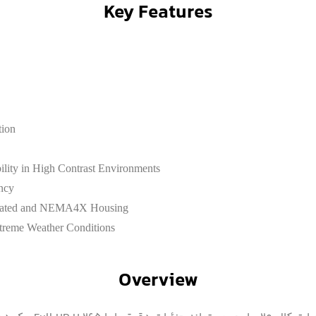
Key Features
tion
lity in High Contrast Environments
ncy
0-rated and NEMA4X Housing
treme Weather Conditions
Overview