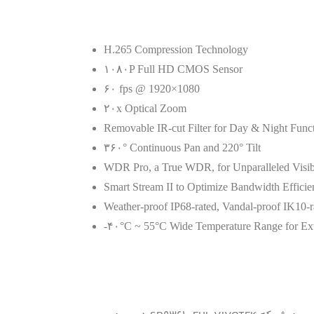
H.265 Compression Technology
۱۰۸۰P Full HD CMOS Sensor
۶۰ fps @ 1920×1080
۲۰x Optical Zoom
Removable IR-cut Filter for Day & Night Func
۳۶۰° Continuous Pan and 220° Tilt
WDR Pro, a True WDR, for Unparalleled Visibi
Smart Stream II to Optimize Bandwidth Efficie
Weather-proof IP68-rated, Vandal-proof IK1
-۴۰°C ~ 55°C Wide Temperature Range for Ex