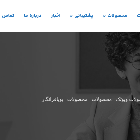
ت
محصولات
پشتیبانی
اخبار
درباره ما
تماس با
لات ویوتک
-
محصولات
-
محصولات
-
پویافرانگار