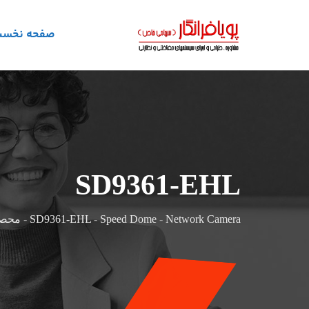
صفحه نخس
SD9361-EHL
Network Camera
-
Speed Dome
-
SD9361-EHL
-
محصو