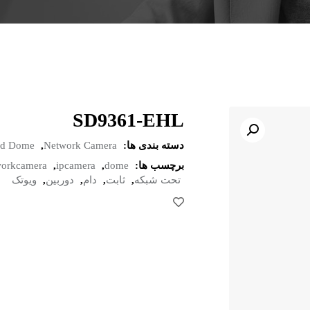
SD9361-EHL
دسته بندی ها:
Network Camera
,
ed Dome
برچسب ها:
dome
,
ipcamera
,
workcamera
تحت شبکه
,
ثابت
,
دام
,
دوربین
,
ویوتک