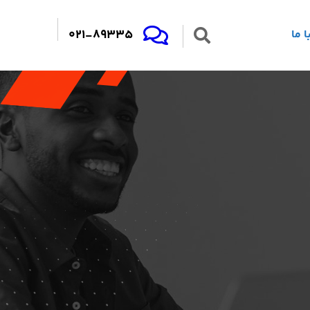
021-89335
 ما