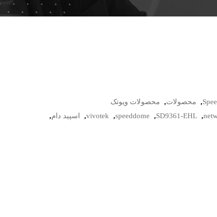
Spe
,
محصولات
,
محصولات ویوتک
net
,
SD9361-EHL
,
speeddome
,
vivotek
,
اسپید دام
,