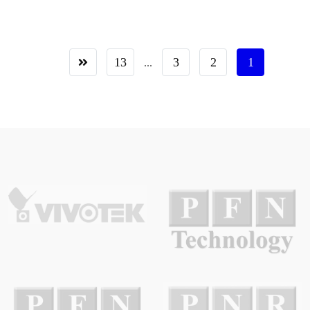
13
3
2
1
...