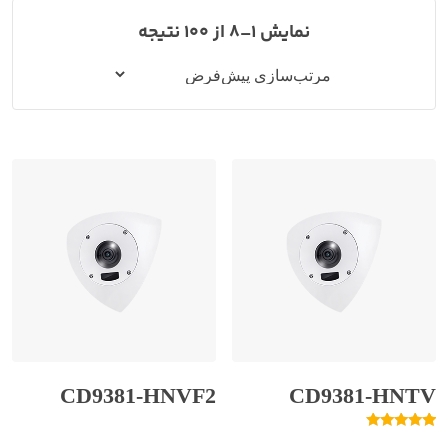
نمایش 1–8 از 100 نتیجه
CD9381-HNVF2
CD9381-HNTV
1
امتیازدهی