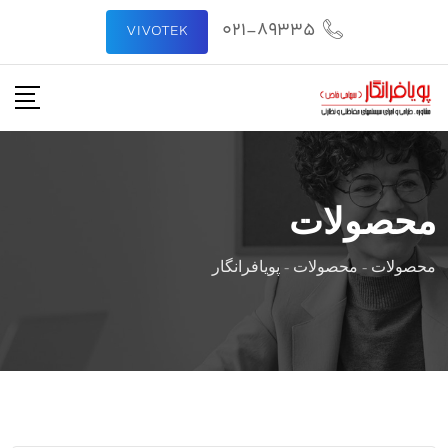
رش
021-89335
VIVOTEK
ه
حتوا
محصولات
محصولات
-
محصولات
-
پویافرانگار