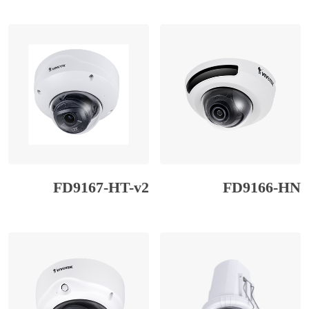
5.00
از 5 در
امتیازدهی
مشتری
FD9167-HT-v2
FD9166-HN