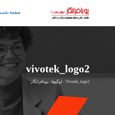
رش
ه
صفحه نخس
حتوا
vivotek_logo2
Vivotek_logo2
-
لوگوها
-
پویافرانگار