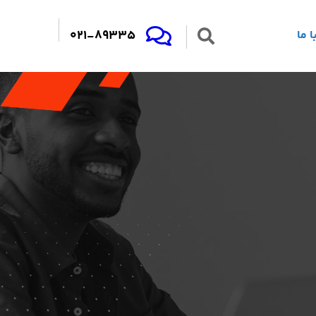
021-89335
 ما