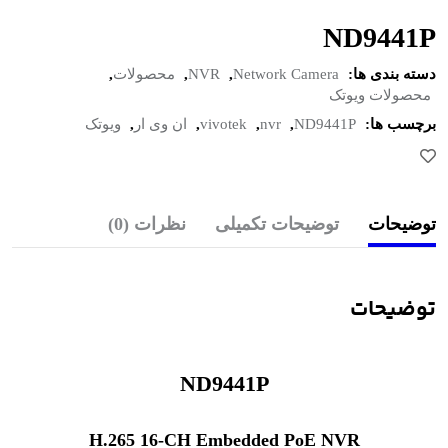
ND9441P
دسته بندی ها:
Network Camera
,
NVR
,
محصولات
,
محصولات ویوتک
برچسب ها:
ND9441P
,
nvr
,
vivotek
,
ان وی ار
,
ویوتک
توضیحات
توضیحات تکمیلی
نظرات (0)
توضیحات
ND9441P
H.265 16-CH Embedded PoE NVR