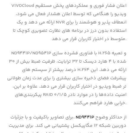
VIVOCloud اعلان فشار فوری و عملکردهای پخش مستقیم
ویدیو را هنگامی که توسط اعلان هشدار فعال می شود،
ارائه می دهد و یک NVR انعطاف پذیر و هوشمند را برای
استفاده بدون درز در برنامه های نظارت تصویری کوچک تا
متوسط ​​در اختیار کاربران قرار می دهد.
ND9441P/ND9541P با فناوری فشرده سازی H.265 و تعبیه
شده با ۴ هارد دیسک تا ۳۲ ترابایت، ظرفیت ضبط بیش از ۳۰
درصد بیشتر از سیستم های H.264 ارائه می دهد. این
پیشرفت فضای ذخیره سازی بیشتری را برای مدت زمان طولانی
تر ضبط ویدیو در اختیار کاربران قرار می دهد. علاوه بر این،
پیکربندی‌های RAID 0/1/5 امنیت داده‌ها را در موارد نادر
خرابی هارد فراهم می‌کنند.
از حداکثر وضوح
ND9441P
برای تصاویر باکیفیت و با جزئیات،
دوربین شبکه ۱۲ مگاپیکسل پشتیبانی می کند. برای مدیریت