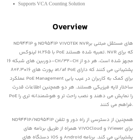
Supports VCA Counting Solution
Overview
ND9441P و ND9541P VIVOTEK NVRهای مستقل مبتنی بر
لینوکس H.265 با PoE تعبیه شده هستند. NVR که برای
دوربین های شبکه ۱۶-CH/32-CH مجهز شده است، هر دو از
پورت های ۱۶×۸۰۲.۳ at/af PoE پشتیبانی می کنند که دارای
عملکرد PoE Management برای کمک به کاربران در عیب یابی
ساختار لایه فیزیکی هستند. هر دو همچنین اطلاعات قدرت
PoE را نمایش می دهند و نصب راحت تر و هوشمندانه تری را
فراهم می کنند.
ND9441P/ND9541P همچنین از دسترسی از راه دور و تلفن
همراه از طریق برنامه های VIVOCloud و iViewer برای
دستگاه های iOS و Android پشتیبانی می کند. برنامه