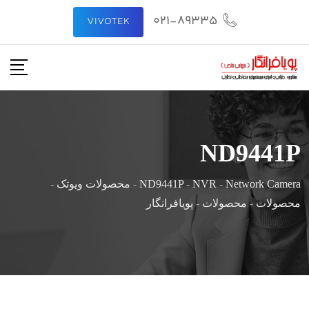
021-89335
VIVOTEK
ND9441P
Network Camera
-
NVR
-
ND9441P
-
محصولات ویوتک
-
محصولات
-
محصولات
-
پویافرانگار