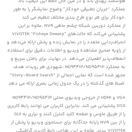
هوشمند پهنای باند و در عین حال حفظ این کیفیت بالا،
عملکرد “جریان تطبیقی ​​خودکار” وضوح نمایشگر را به طور
خودکار برای هر نوع طرح بندی مختلف تنظیم می کند.
علاوه بر این، NVR از عملکرد دوربین شبکه چشم ماهی
VIVOTEK “Fisheye Dewarp” پشتیبانی می‌کند که حالت‌های
انحراف‌زدایی متعدد را در نمایش زنده و پخش ارائه می‌دهد و
از زاویه صحیح مشاهده ویدیو و اطلاعات دقیق برای استفاده
انعطاف‌پذیر اطمینان می‌دهد. در نهایت، برای یافتن سریع و
شهودی هر رویداد هدف، ND9441P/ND9541P به عملکرد
“Story-Board Search” مجهز شده است که نمایی اجمالی از
ضبط های گذشته را در یک جدول زمانی بصری ارائه می دهد.
ND9441P/ND9541P از خروجی ویدیوی محلی HDMI و VGA
پشتیبانی می کند، بنابراین کاربران می توانند رابط کاربری OSD
GUI را از طریق ماوس و صفحه کلید کنترل کنند و نیازی به
رایانه جداگانه برای جستجوی ویدیو یا پخش از NVR را از بین
ببرند. علاوه بر این، طراحی رابط کاربری گرافیکی VIVOTEK