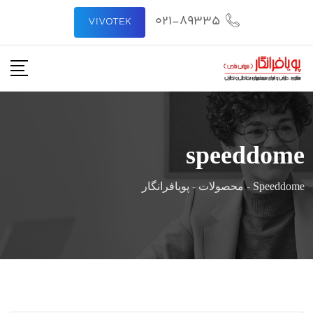
رش
021-89335
VIVOTEK
ه
حتوا
speeddome
Speeddome
-
محصولات
-
پویافرانگار