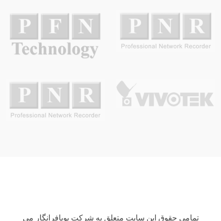
تمامی حقوق این سایت متعلق به شرکت پویافرانگار می