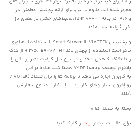
چراغ های IR و اما برای دید بهتر در شبو به برد موثر ۳۰ متری
مجهز شده اند. علاوه بر این، برای ارائه پوشش مطمئن در
محیط‌های خشن در فضای باز، IB9388-HT در بدنه IP66 و
IK10 قرار گرفته است.
با استفاده از فناوری Smart Stream III VIVOTEK و پشتیبانی
از کدک H.265، IB9388-HT قادر است استفاده از پهنای باند
را تا ۹۰٪* کاهش دهد و در عین حال کیفیت تصویر عالی را
حفظ کند. علاوه بر این، VADP (پلتفرم توسعه برنامه
VIVOTEK) به کاربران اجازه می دهد تا برنامه ها را برای تعداد
روزافزون سناریوهای کاربر در بازار نظارت متنوع سفارشی
کنند.
* بسته به صحنه ها
برای اطلاعات بیشتر
اینجا
را کلیک کنید