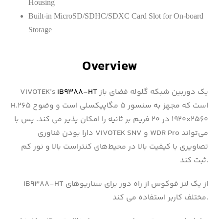
Housing
Built-in MicroSD/SDHC/SDXC Card Slot for On-board
Storage
Overview
یک دوربین شبکه گلوله فضای باز
IB9388-HT
VIVOTEK’s
H.265 است که مجهز به سنسور ۵ مگاپیکسلی است و وضوح
۲۵۶۰×۱۹۲۰ در ۲۰ فریم بر ثانیه را امکان پذیر می کند. پس با
دارا بودن فناوری VIVOTEK SNV و WDR Pro می‌تواند
تصاویری با کیفیت بالا در محیط‌های کنتراست بالا و نور کم
ثبت کند.
IB9388-HT از یک لنز فوکوس از راه دور برای سناریوهای
مختلف کاربر استفاده می کند.