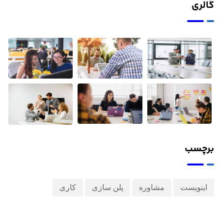
مالی
معمولاً
گالری
کشف می
کنیم
برچسب
اینویست
مشاوره
پلن سازی
کاری