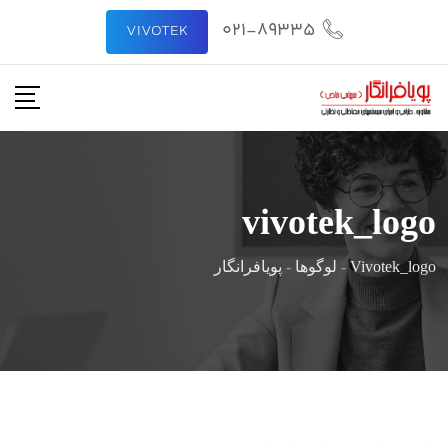
رش
021-89335
VIVOTEK
ه
حتوا
vivotek_logo
Vivotek_logo
-
لوگوها
-
پویافرانگار