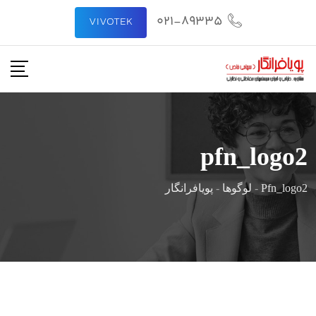
رش
021-89335
VIVOTEK
ه
حتوا
pfn_logo2
Pfn_logo2
-
لوگوها
-
پویافرانگار