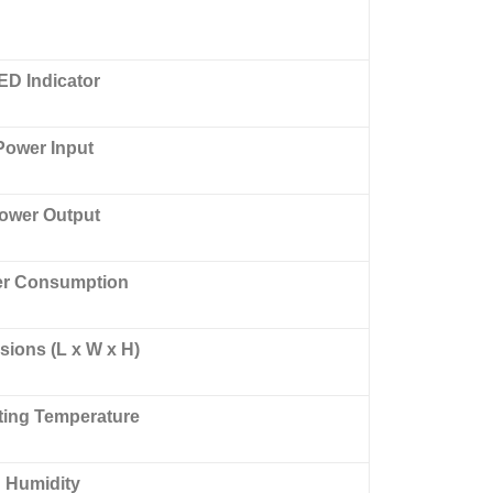
ED Indicator
Power Input
ower Output
r Consumption
ions (L x W x H)
ting Temperature
Humidity