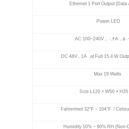
Ethernet 1 Port Output (Data
Power LED
AC 100~240V , ۰.۴A , ۵
DC 48V , 1A at Full 15.4 W Outp
Max 19 Watts
Size L120 × W50 × H3
Fahrenheit 32°F ~ 104°F / Celsi
Humidity 10% ~ 90% RH (Non-