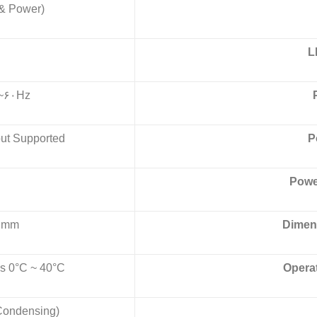
 & Power)
L
۰~۶۰Hz
ut Supported
P
Powe
5 mm
Dimens
us 0°C ~ 40°C
Opera
Condensing)