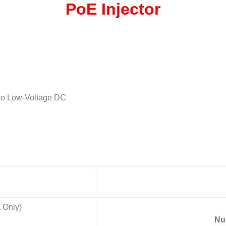
PoE Injector
to Low-Voltage DC
a Only)
Nu