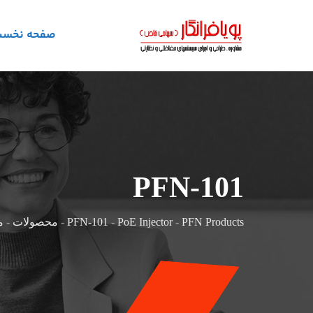
صفحه نخس
PFN-101
PFN Products
-
PoE Injector
-
PFN-101
-
محصولات
-
م