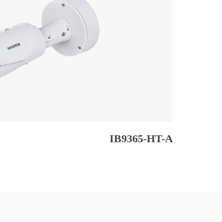
IB9365-HT-A