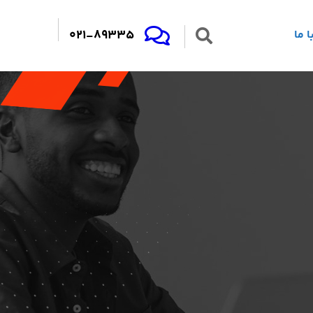
021-89335
 ما