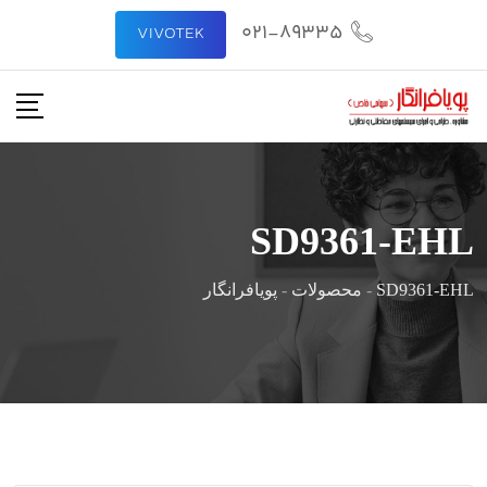
رش
021-89335
VIVOTEK
ه
حتوا
SD9361-EHL
SD9361-EHL
-
محصولات
-
پویافرانگار