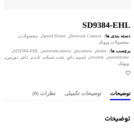
SD9384-EHL
دسته بندی ها:
Network Camera
,
Speed Dome
,
محصولات
,
محصولات ویوتک
برچسب ها:
dome
,
ipcamera
,
networkcamera
,
SD9384-EHL
,
speeddome
,
vivotek
,
اسپید دام
,
تحت شبکه
,
ثابت
,
دام
,
دوربین
,
ویوتک
توضیحات
توضیحات تکمیلی
نظرات (0)
توضیحات