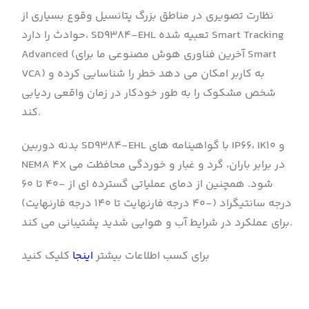
نظارت تصویری در مناطق بزرگ پتانسیل وقوع بسیاری از
حوادث را دارد، SD9384-EHL تعبیه شده Smart Tracking
Advanced (آخرین فناوری هوش مصنوعی ما برای Smart
VCA) به کاربر امکان می دهد خطر را شناسایی کرده و
شخص مشکوک را به طور خودکار در زمان واقعی ردیابی
کند.
بدنه دوربین SD9384-EHL با گواهینامه های IP66، IK10 و
NEMA 4X در برابر باران، گرد و غبار و خوردگی محافظت می
شود. همچنین از دمای عملیاتی گسترده ای از -۴۰ تا ۶۰
درجه سانتیگراد (-۴۰ درجه فارنهایت تا ۱۴۰ درجه فارنهایت)
برای عملکرد در شرایط آب و هوایی شدید پشتیبانی می کند.
برای کسب اطلاعات بیشتر
اینجا
کلیک کنید