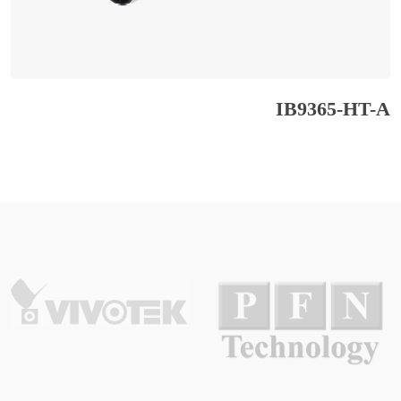
IB9365-HT-A