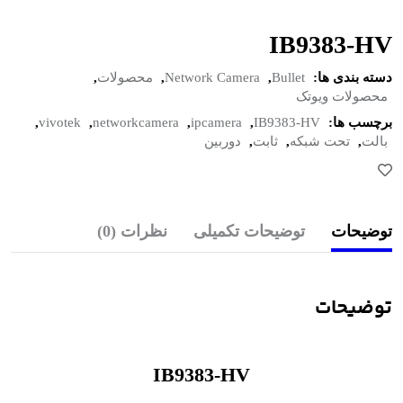
IB9383-HV
دسته بندی ها:
Bullet
,
Network Camera
,
محصولات
,
محصولات ویوتک
برچسب ها:
IB9383-HV
,
ipcamera
,
networkcamera
,
vivotek
,
بالت
,
تحت شبکه
,
ثابت
,
دوربین
توضیحات
توضیحات تکمیلی
نظرات (0)
توضیحات
IB9383-HV