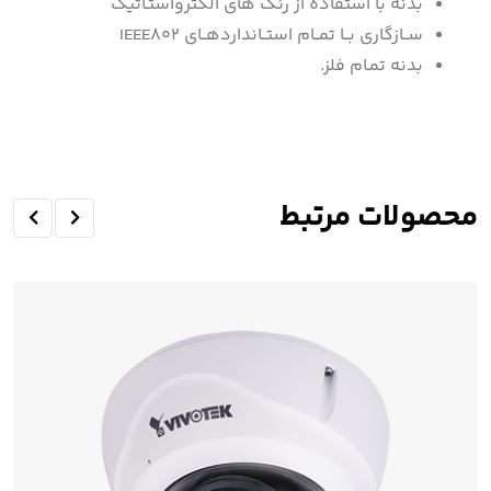
بدنه با استفاده از رنگ های الکترواستـاتیک
ســازگاری بــا تمــام استــانداردهــای IEEE802
بدنه تمـام فلز.
محصولات مرتبط