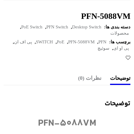
PFN-5088VM
دسته بندی ها:
Desktop Switch
,
PFN Switch
,
PoE Switch
,
محصولات
برچسب ها:
PFN
,
PFN-5088VM
,
PoE
,
SWITCH
,
پی اف ان
,
پی او ای
,
سوئیچ
توضیحات
نظرات (0)
توضیحات
PFN-5088VM