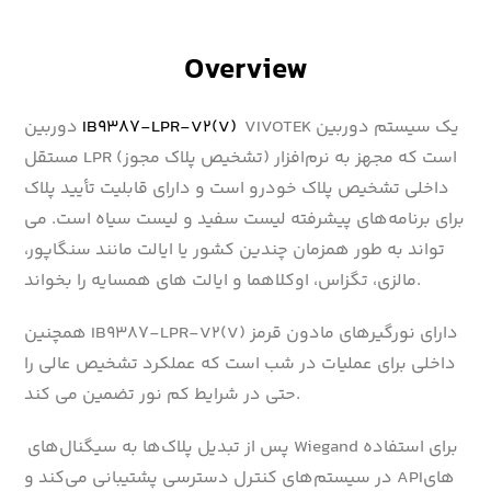
Overview
VIVOTEK یک سیستم دوربین
IB9387-LPR-V2(V)
دوربین
مستقل LPR (تشخیص پلاک مجوز) است که مجهز به نرم‌افزار
داخلی تشخیص پلاک خودرو است و دارای قابلیت تأیید پلاک
برای برنامه‌های پیشرفته لیست سفید و لیست سیاه است. می
تواند به طور همزمان چندین کشور یا ایالت مانند سنگاپور،
مالزی، تگزاس، اوکلاهما و ایالت های همسایه را بخواند.
همچنین IB9387-LPR-V2(V) دارای نورگیرهای مادون قرمز
داخلی برای عملیات در شب است که عملکرد تشخیص عالی را
حتی در شرایط کم نور تضمین می کند.
پس از تبدیل پلاک‌ها به سیگنال‌های Wiegand برای استفاده
در سیستم‌های کنترل دسترسی پشتیبانی می‌کند و APIهای