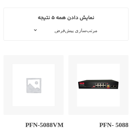
نمایش دادن همه 5 نتیجه
PFN-5088VM
PFN- 5088