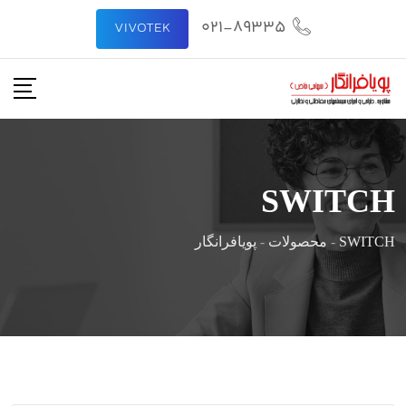
رش
021-89335
VIVOTEK
ه
حتوا
SWITCH
SWITCH
-
محصولات
-
پویافرانگار