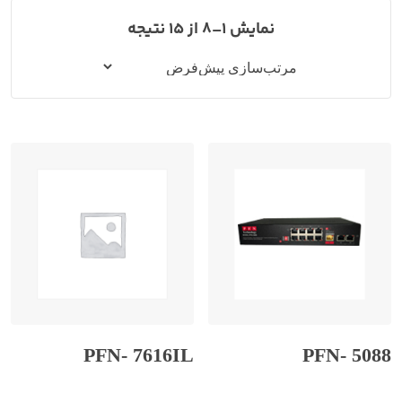
نمایش 1–8 از 15 نتیجه
PFN- 7616IL
PFN- 5088