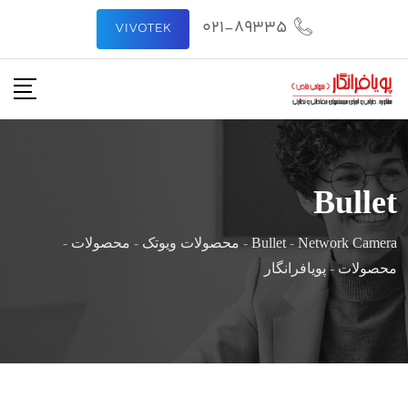
رش
021-89335
VIVOTEK
ه
حتوا
Bullet
Network Camera
-
Bullet
-
محصولات ویوتک
-
محصولات
-
محصولات
-
پویافرانگار