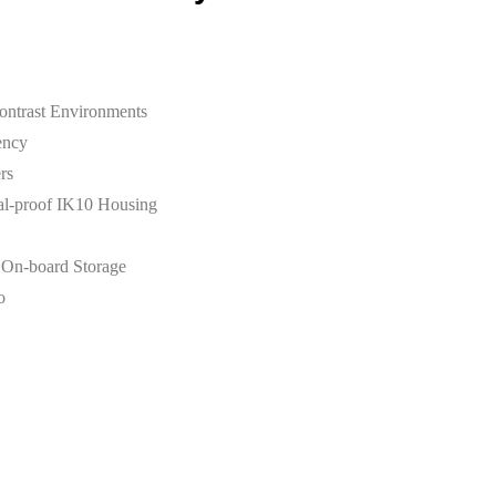
ontrast Environments
ency
rs
al-proof IK10 Housing
On-board Storage
o