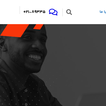
021-89335
 ما