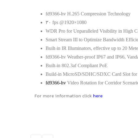
fd9366-hv H.265 Compression Technology
۳۰ fps @1920×1080
WDR Pro for Unparalleled Visibility in High C
Smart Stream III to Optimize Bandwidth Effici
Built-in IR Illuminators, effective up to 20 Mete
fd9366-hv Weather-proof IP67 and IP66, Vand
Built-in 802.3af Compliant PoE
Build-in MicroSD/SDHC/SDXC Card Slot for 
fd9366-hv
Video Rotation for Corridor Scenari
For more information click
here