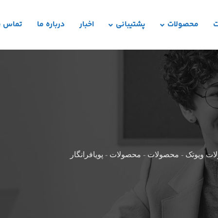
ت
محصولات
پشتیبانی
اخبار
درباره ما
تماس با
ات ویوتک
-
محصولات
-
محصولات
-
پویافرانگار