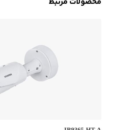
محصولات مرتبط
IB9365-HT-A