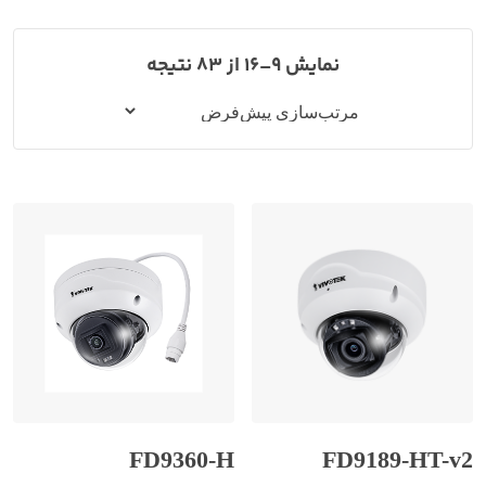
نمایش 9–16 از 83 نتیجه
FD9360-H
FD9189-HT-v2