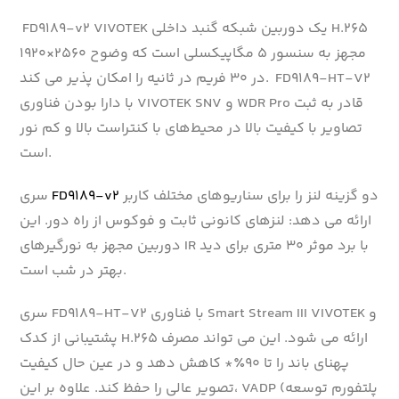
FD9189-v2 VIVOTEK یک دوربین شبکه گنبد داخلی H.265
مجهز به سنسور ۵ مگاپیکسلی است که وضوح ۲۵۶۰×۱۹۲۰
در ۳۰ فریم در ثانیه را امکان پذیر می کند. FD9189-HT-V2
با دارا بودن فناوری VIVOTEK SNV و WDR Pro قادر به ثبت
تصاویر با کیفیت بالا در محیط‌های با کنتراست بالا و کم نور
است.
دو گزینه لنز را برای سناریوهای مختلف کاربر
FD9189-v2
سری
ارائه می دهد: لنزهای کانونی ثابت و فوکوس از راه دور. این
دوربین مجهز به نورگیرهای IR با برد موثر ۳۰ متری برای دید
بهتر در شب است.
سری FD9189-HT-V2 با فناوری Smart Stream III VIVOTEK و
پشتیبانی از کدک H.265 ارائه می شود. این می تواند مصرف
پهنای باند را تا ۹۰٪* کاهش دهد و در عین حال کیفیت
تصویر عالی را حفظ کند. علاوه بر این، VADP (پلتفورم توسعه