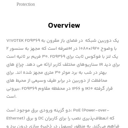
Protection
Overview
VIVOTEK FD9369 یک دوربین شبکه در فضای باز مقرون به
صرفه است که مجهز به سنسور ۲M با وضوح ۱۹۲۰×۱۰۸۰ در
۳۰ فریم بر ثانیه است. FD9369 یک لنز با فوکوس ثابت برای
سناریوهای مختلف کاربر ارائه می دهد. چراغ های IR برای دید
بهتر در شب به برد موثر ۳۰ متری مجهز شده اند. برای
محافظت از دوربین در برابر طیف وسیعی از محیط های
بیرونی، FD9369 در محفظه مقاوم IP66 و IK10 قرار گرفته
است.
دو گزینه ورودی برق موجود است: PoE (Power-over-
Ethernet) و برق DC که انعطاف‌پذیری نصب را برای کاربران
فراهم می‌کند. به منظور تسهیل در ذخیره سازی درون برد و