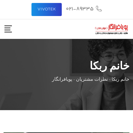
رش
021-89335
VIVOTEK
ه
حتوا
خانم ربکا
خانم ربکا
-
نظرات مشتریان
-
پویافرانگار