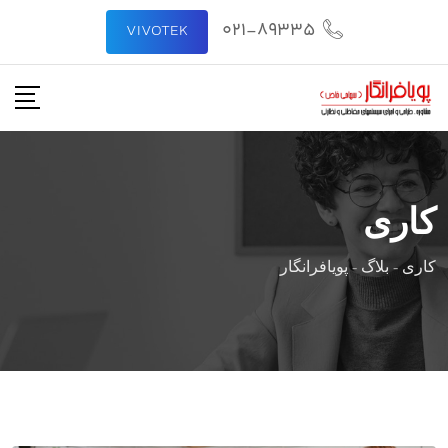
021-89335
VIVOTEK
کاری
کاری
-
بلاگ
-
پویافرانگار