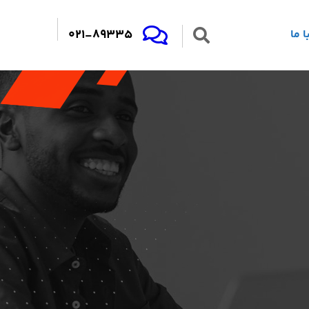
021-89335
 ما