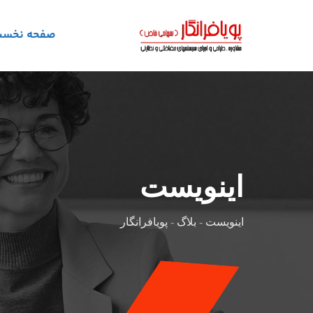
رش
ه
صفحه نخس
حتوا
اینویست
اینویست
-
بلاگ
-
پویافرانگار