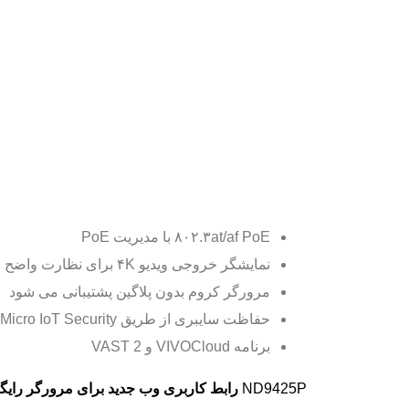
۸۰۲.۳at/af PoE با مدیریت PoE
نمایشگر خروجی ویدیو ۴K برای نظارت واضح
مرورگر کروم بدون پلاگین پشتیبانی می شود
حفاظت سایبری از طریق Trend Micro IoT Security
برنامه VIVOCloud و VAST 2
ND9425P
رابط کاربری وب جدید برای مرورگر رای