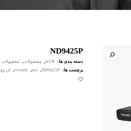
ND9425P
دسته بندی ها:
NVR
,
محصولات
,
محصولات و
برچسب ها:
ND9425P
,
nvr
,
vivotek
,
ان وی 