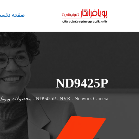
صفحه نخس
ND9425P
Network Camera
-
NVR
-
ND9425P
-
محصولات ویوتک