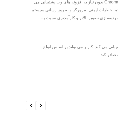
رابط کاربری وب جدید VIVOTEK با اتخاذ فعال روندهای فعلی و محافظت همزمان از امنیت سایبری شما، از مرورگرهای Chrome بدون نیاز به افزونه های وب پشتیبانی می
ستم، خطرات ایمنی، مرورگر و به روز رسانی سیستم
 می‌توانند به نرخ‌های فشرده‌سازی تصویر بالاتر و کارآمدتری نسبت به
مدیریت هشدار و جستجوی رویداد فناوری تجزیه و تحلیل ویدیویی یادگیری عمیق VIVOTEK، Smart VCA پشتیبانی می کند. کاربر می تواند بر اساس انواع
 صادر کند.