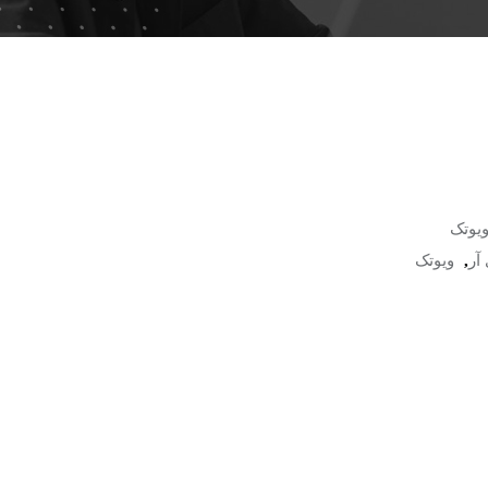
یوتک
آر
,
ویوتک