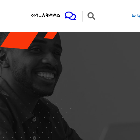
021-89335
 ما