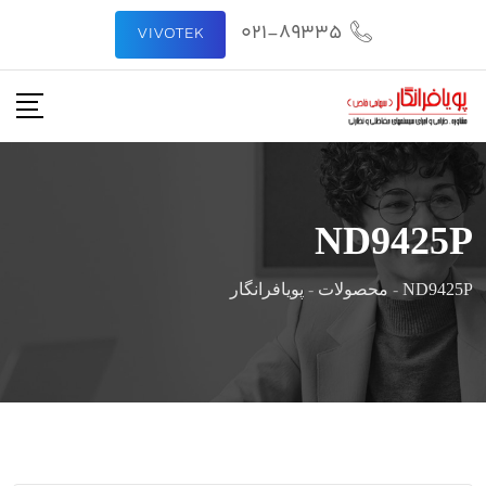
رش
021-89335
VIVOTEK
ه
حتوا
ND9425P
ND9425P
-
محصولات
-
پویافرانگار