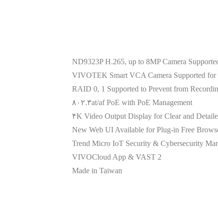
ND9323P H.265, up to 8MP Camera Supporte
VIVOTEK Smart VCA Camera Supported for E
RAID 0, 1 Supported to Prevent from Recordi
۸۰۲.۳at/af PoE with PoE Management
۴K Video Output Display for Clear and Detail
New Web UI Available for Plug-in Free Brows
Trend Micro IoT Security & Cybersecurity M
VIVOCloud App & VAST 2
Made in Taiwan