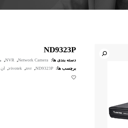
ND9323P
دسته بندی ها:
Network Camera
,
NVR
,
م
برچسب ها:
ND9323P
,
nvr
,
vivotek
,
ان 