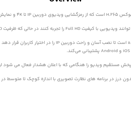
NVR دارای پورت‌های ۸×۸۰۲.۳ at/af PoE تعبیه‌شده است تا نصب 