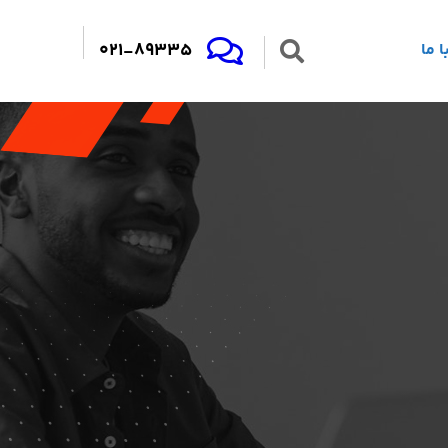
021-89335
 ما