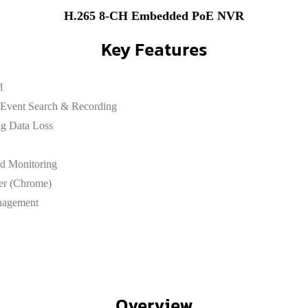
H.265 8-CH Embedded PoE NVR
Key Features
d
vent Search & Recording
ng Data Loss
ed Monitoring
er (Chrome)
anagement
Overview