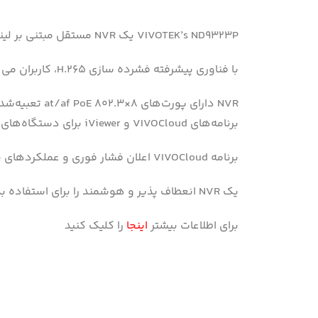
VIVOTEK’s ND9323P یک NVR مستقل مبتنی بر لینوکس H.265 است که از رمزگشایی ویدیوی دوربین IP تا ۴K و نمایش ویدیوی محلی ۴K پشتیبانی می کند.
با فناوری پیشرفته فشرده سازی H.265، کاربران می توانند ویدیویی با کیفیت Full HD را تجربه کنند در حالی که ظرفیت HDD کمتری نسبت به H.264 صرف می کنند.
برنامه‌های VIVOCloud و iViewer برای دستگاه‌های iOS و Android پشتیبانی می‌کند.
برنامه VIVOCloud اعلان فشار فوری و عملکردهای پخش مستقیم ویدیو را هنگامی که با اعلان هشدار فعال می شود ارائه می دهد .
یک NVR انعطاف پذیر و هوشمند را برای استفاده بدون درز در برنامه های نظارت تصویری با اندازه کوچک تا متوسط ​​در اختیار کاربران قرار می دهد.
برای اطلاعات بیشتر
اینجا
را کلیک کنید