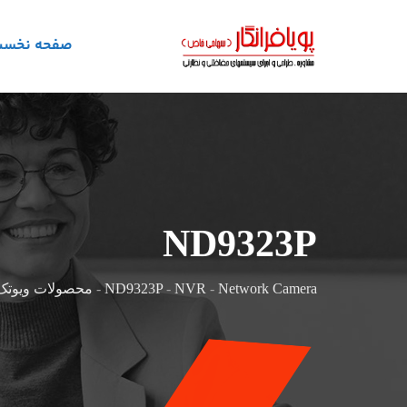
صفحه نخس
ND9323P
Network Camera
-
NVR
-
ND9323P
-
محصولات ویوتک