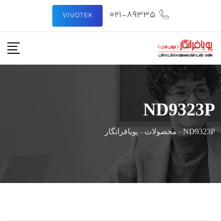
رش
021-89335
VIVOTEK
ه
حتوا
ND9323P
ND9323P
-
محصولات
-
پویافرانگار