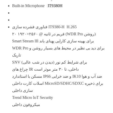
Built-in Microphone
IT9380H
فناوری فشرده سازی IT9380-H H.265
۲۰ فریم در ثانیه @ ۲۵۶۰×۱۹۲۰ (WDR Pro روشن)
Smart Stream III برای بهینه سازی کارایی پهنای باند
WDR Pro برای دید بی نظیر در محیط های بسیار روشن و
تاریک
SNV (دیدن در شب عالی) برای شرایط کم نور
چراغ های IR داخلی، تا ۳۰ متر موثر است
مسکن با استاندارد IP66 و ضد خرابی IK10 ضد آب و هوا
اسلات کارت داخلی MicroSD/SDHC/SDXC برای ذخیره
سازی داخلی
Trend Micro IoT Security
میکروفون داخلی