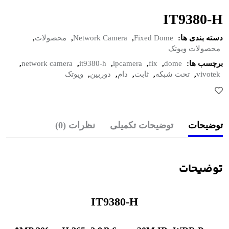
IT9380-H
دسته بندی ها:
Fixed Dome
,
Network Camera
,
محصولات
,
محصولات ویوتک
برچسب ها:
dome
,
fix
,
ipcamera
,
it9380-h
,
network camera
,
vivotek
,
تحت شبکه
,
ثابت
,
دام
,
دوربین
,
ویوتک
توضیحات
توضیحات تکمیلی
نظرات (0)
توضیحات
IT9380-H