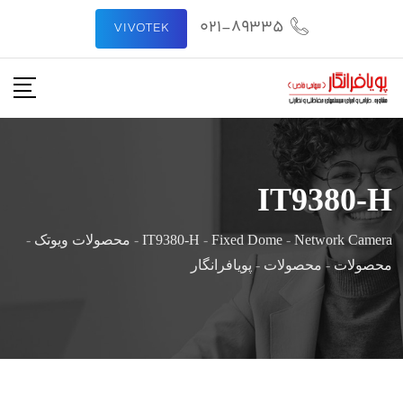
رش
021-89335
VIVOTEK
ه
حتوا
IT9380-H
Network Camera
-
Fixed Dome
-
IT9380-H
-
محصولات ویوتک
-
محصولات
-
محصولات
-
پویافرانگار