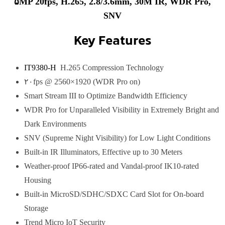
۵MP 20fps, H.265, 2.8/3.6mm, 30M IR, WDR Pro,
SNV
Key Features
IT9380-H
H.265 Compression Technology
۲۰fps @ 2560×1920 (WDR Pro on)
Smart Stream III to Optimize Bandwidth Efficiency
WDR Pro for Unparalleled Visibility in Extremely Bright and
Dark Environments
SNV (Supreme Night Visibility) for Low Light Conditions
Built-in IR Illuminators, Effective up to 30 Meters
Weather-proof IP66-rated and Vandal-proof IK10-rated
Housing
Built-in MicroSD/SDHC/SDXC Card Slot for On-board
Storage
Trend Micro IoT Security