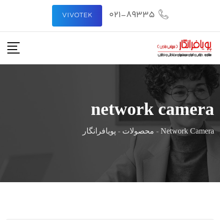
رش
021-89335
VIVOTEK
ه
حتوا
network camera
Network Camera
-
محصولات
-
پویافرانگار