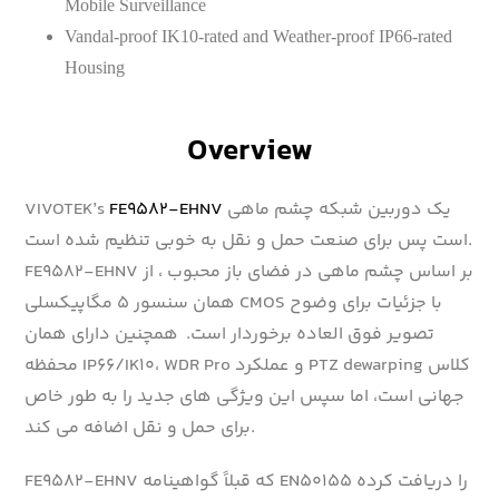
Mobile Surveillance
Vandal-proof IK10-rated and Weather-proof IP66-rated
Housing
Overview
یک دوربین شبکه چشم ماهی
FE9582-EHNV
VIVOTEK’s
است پس برای صنعت حمل و نقل به خوبی تنظیم شده است.
FE9582-EHNV بر اساس چشم ماهی در فضای باز محبوب ، از
همان سنسور ۵ مگاپیکسلی CMOS با جزئیات برای وضوح
تصویر فوق العاده برخوردار است. همچنین دارای همان
محفظه IP66/IK10، WDR Pro و عملکرد PTZ dewarping کلاس
جهانی است، اما سپس این ویژگی های جدید را به طور خاص
برای حمل و نقل اضافه می کند.
FE9582-EHNV که قبلاً گواهینامه EN50155 را دریافت کرده