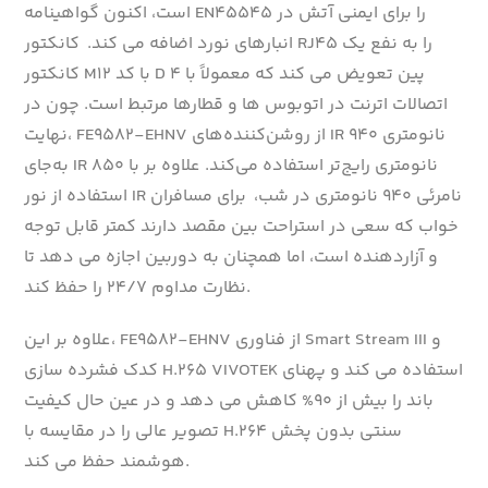
است، اکنون گواهینامه EN45545 را برای ایمنی آتش در
انبارهای نورد اضافه می کند. کانکتور RJ45 را به نفع یک
کانکتور M12 با کد D 4 پین تعویض می کند که معمولاً با
اتصالات اترنت در اتوبوس ها و قطارها مرتبط است. چون در
نهایت، FE9582-EHNV از روشن‌کننده‌های IR 940 نانومتری
به‌جای IR 850 نانومتری رایج‌تر استفاده می‌کند. علاوه بر با
استفاده از نور IR نامرئی ۹۴۰ نانومتری در شب، برای مسافران
خواب که سعی در استراحت بین مقصد دارند کمتر قابل توجه
و آزاردهنده است، اما همچنان به دوربین اجازه می دهد تا
نظارت مداوم ۲۴/۷ را حفظ کند.
علاوه بر این، FE9582-EHNV از فناوری Smart Stream III و
کدک فشرده سازی H.265 VIVOTEK استفاده می کند و پهنای
باند را بیش از ۹۰% کاهش می دهد و در عین حال کیفیت
تصویر عالی را در مقایسه با H.264 سنتی بدون پخش
هوشمند حفظ می کند.