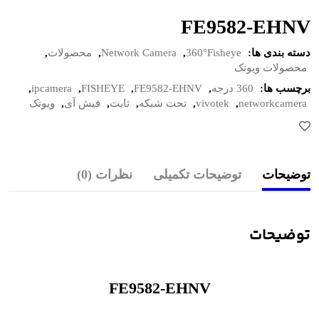
FE9582-EHNV
دسته بندی ها:
360°Fisheye
,
Network Camera
,
محصولات
,
محصولات ویوتک
برچسب ها:
360 درجه
,
FE9582-EHNV
,
FISHEYE
,
ipcamera
,
networkcamera
,
vivotek
,
تحت شبکه
,
ثابت
,
فیش آی
,
ویوتک
توضیحات
توضیحات تکمیلی
نظرات (0)
توضیحات
FE9582-EHNV