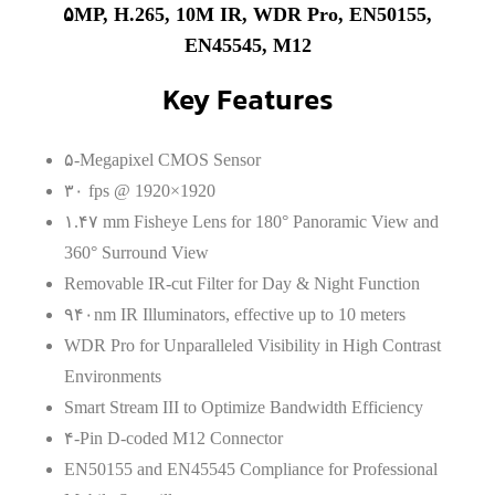
۵MP, H.265, 10M IR, WDR Pro, EN50155,
EN45545, M12
Key Features
۵-Megapixel CMOS Sensor
۳۰ fps @ 1920×1920
۱.۴۷ mm Fisheye Lens for 180° Panoramic View and
360° Surround View
Removable IR-cut Filter for Day & Night Function
۹۴۰nm IR Illuminators, effective up to 10 meters
WDR Pro for Unparalleled Visibility in High Contrast
Environments
Smart Stream III to Optimize Bandwidth Efficiency
۴-Pin D-coded M12 Connector
EN50155 and EN45545 Compliance for Professional