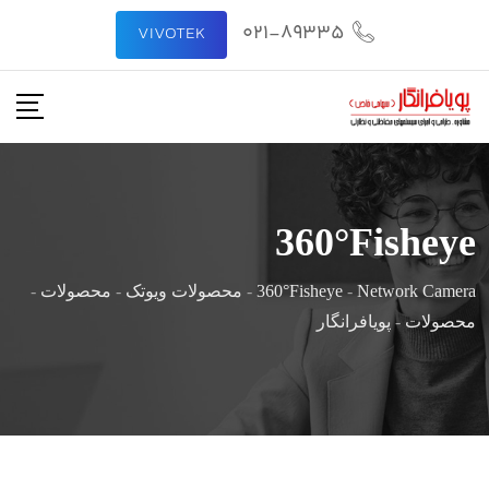
رش
021-89335
VIVOTEK
ه
حتوا
360°Fisheye
Network Camera
-
360°Fisheye
-
محصولات ویوتک
-
محصولات
-
محصولات
-
پویافرانگار