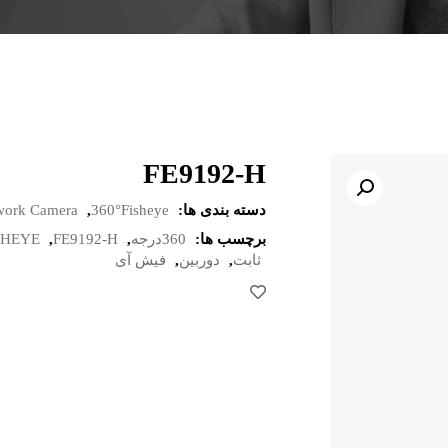
FE9192-H
دسته بندی ها:
360°Fisheye
,
work Camera
برچسب ها:
360درجه
,
FE9192-H
,
SHEYE
ثابت
,
دوربین
,
فیش آی