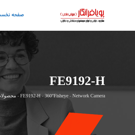
صفحه نخس
FE9192-H
Network Camera
-
360°Fisheye
-
FE9192-H
-
محصولات