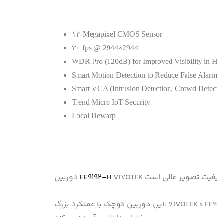
۱۲-Megapixel CMOS Sensor
۳۰ fps @ 2944×2944
WDR Pro (120dB) for Improved Visibility in H
Smart Motion Detection to Reduce False Alarm
Smart VCA (Intrusion Detection, Crowd Detecti
Trend Micro IoT Security
Local Dewarp
FE9192-H
دوربین
این دوربین کوچک با عملکرد بزرگ، VIVOTEK’s FE9192-H، با قطر تنها ۸۲ میلی‌متر، واقعاً یک راه‌حل نظارتی یکپارچه است چون که طیف گسترده‌ای از نیازها را برای نظارت بر