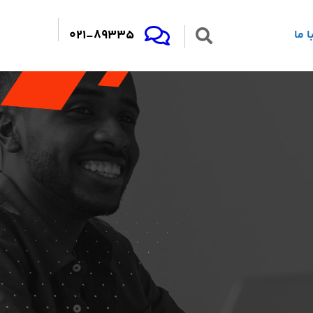
021-89335
 ما