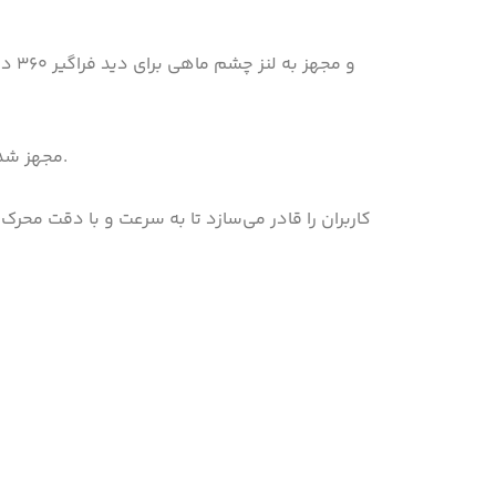
و م
امکان‌پذیر می‌سازد. علاوه بر این، FE9192-H به طور کامل به VCA هوشمند (تحلیل محتوای ویدیویی) VIVOTEK مجهز شده است.