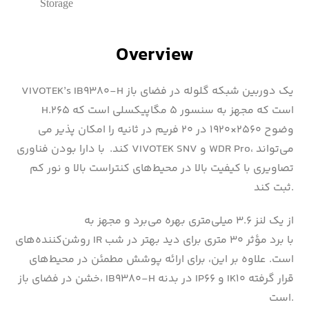
Storage
Overview
VIVOTEK’s IB9380-H یک دوربین شبکه گلوله در فضای باز
H.265 است که مجهز به سنسور ۵ مگاپیکسلی است که
وضوح ۲۵۶۰×۱۹۲۰ در ۲۰ فریم در ثانیه را امکان پذیر می
کند. با دارا بودن فناوری VIVOTEK SNV و WDR Pro، می‌تواند
تصاویری با کیفیت بالا در محیط‌های کنتراست بالا و نور کم
ثبت کند.
از یک لنز ۳.۶ میلی‌متری بهره می‌برد و مجهز به
روشن‌کننده‌های IR با برد مؤثر ۳۰ متری برای دید بهتر در شب
است. علاوه بر این، برای ارائه پوشش مطمئن در محیط‌های
خشن در فضای باز، IB9380-H در بدنه IP66 و IK10 قرار گرفته
است.