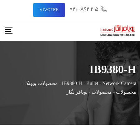
021-89335
VIVOTEK
IB9380-H
Network Camera
-
Bullet
-
IB9380-H
-
محصولات ویوتک
-
محصولات
-
محصولات
-
پویافرانگار