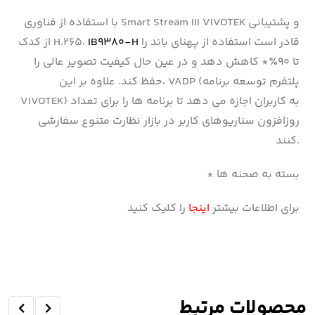
با استفاده از فناوری Smart Stream III VIVOTEK و پشتیبانی
قادر است استفاده از پهنای باند را
IB9380-H
از کدک H.265،
تا ۹۰٪* کاهش دهد و در عین حال کیفیت تصویر عالی را
حفظ کند. علاوه بر این، VADP (پلتفرم توسعه برنامه
VIVOTEK) به کاربران اجازه می دهد تا برنامه ها را برای تعداد
روزافزون سناریوهای کاربر در بازار نظارت متنوع سفارشی
کنند.
* بسته به صحنه ها
برای اطلاعات بیشتر
اینجا
را کلیک کنید
محصولات مرتبط