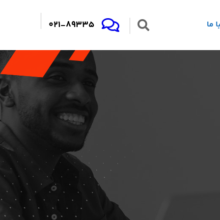
021-89335
 ما