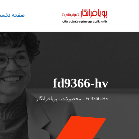
رش
ه
صفحه نخس
حتوا
fd9366-hv
Fd9366-Hv
-
محصولات
-
پویافرانگار