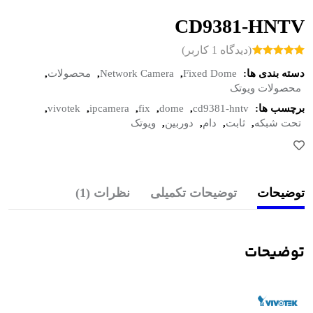
CD9381-HNTV
(دیدگاه
1
کاربر)
1
امتیازدهی
دسته بندی ها:
Fixed Dome
,
Network Camera
,
محصولات
,
5.00
از 5 در
امتیازدهی
محصولات ویوتک
مشتری
برچسب ها:
cd9381-hntv
,
dome
,
fix
,
ipcamera
,
vivotek
,
تحت شبکه
,
ثابت
,
دام
,
دوربین
,
ویوتک
توضیحات
توضیحات تکمیلی
نظرات (1)
توضیحات