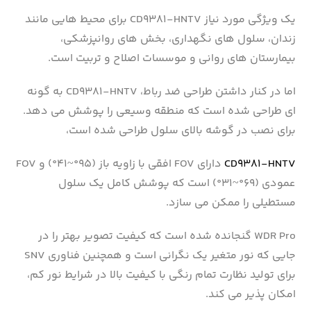
یک ویژگی مورد نیاز CD9381-HNTV برای محیط هایی مانند
زندان، سلول های نگهداری، بخش های روانپزشکی،
بیمارستان های روانی و موسسات اصلاح و تربیت است.
اما در کنار داشتن طراحی ضد رباط، CD9381-HNTV به گونه
ای طراحی شده است که منطقه وسیعی را پوشش می دهد.
برای نصب در گوشه بالای سلول طراحی شده است،
CD9381-HNTV
دارای FOV افقی با زاویه باز (۹۵°~۴۱°) و FOV
عمودی (۶۹°~۳۱°) است که پوشش کامل یک سلول
مستطیلی را ممکن می سازد.
WDR Pro گنجانده شده است که کیفیت تصویر بهتر را در
جایی که نور متغیر یک نگرانی است و همچنین فناوری SNV
برای تولید نظارت تمام رنگی با کیفیت بالا در شرایط نور کم،
امکان پذیر می کند.