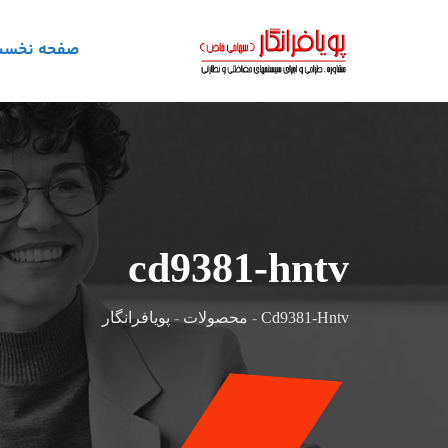
رش
ه
صفحه نخس
حتوا
cd9381-hntv
Cd9381-Hntv
-
محصولات
-
پویافرانگار