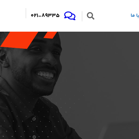
021-89335
 ما