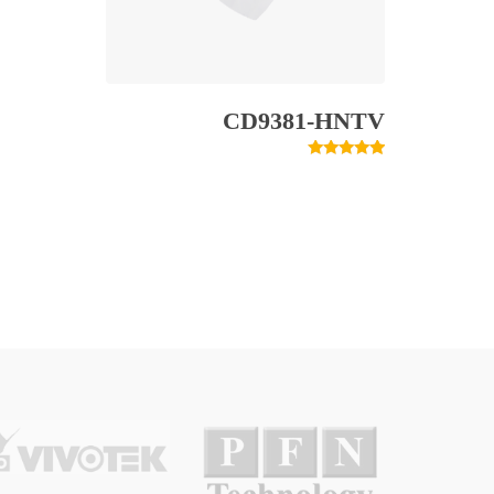
CD9381-HNTV
1
امتیازدهی
5.00
از 5 در
امتیازدهی
مشتری