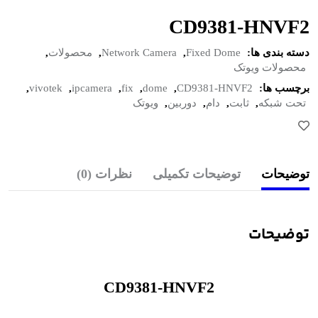
CD9381-HNVF2
دسته بندی ها:
Fixed Dome
,
Network Camera
,
محصولات
,
محصولات ویوتک
برچسب ها:
CD9381-HNVF2
,
dome
,
fix
,
ipcamera
,
vivotek
,
تحت شبکه
,
ثابت
,
دام
,
دوربین
,
ویوتک
توضیحات
توضیحات تکمیلی
نظرات (0)
توضیحات
CD9381-HNVF2