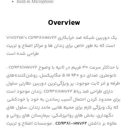
Built-in Microphone
Overview
VIVOTEK’s CD9381HNVF2 یک دوربین شبکه ضد خرابکاری
است که به طور خاص برای زندان ها و مراکز اصلاح و تربیت
طراحی شده است
. CD9381HNVF2 با حداکثر سرعت ۳۰ فریم در ثانیه با وضوح
۵ مگاپیکسل، روشن‌کننده‌های IR 940 نانومتری، صدای دو
طرفه و لنز ثابت موجود، پر ویژگی‌ترین دوربین نظارتی سلول
زندان موجود است. CD9381HNVF2 دارای طراحی ضد رباط
برای محدود کردن احتمال آسیب رساندن به خود یا خودکشی
که یک ویژگی لازم برای محیط هایی مانند زندان، سلول های
نگهداری، بخش های روانپزشکی، بیمارستان های روانی و
علاوه بر داشتن
CD9381-HNVF2
موسسات اصلاح و تربیت .