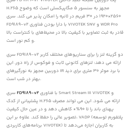
سری FD9189-v2 VIVOTEK یک دوربین شبکه گنبد داخلی
H.265 مجهز به سنسور ۵ مگاپیکسلی است که وضوح
۲۵۶۰×۱۹۲۰ در ۳۰ فریم در ثانیه را امکان پذیر می کند. سری
FD9189-v2 با دارا بودن فناوری VIVOTEK SNV و WDR Pro
قادر به ثبت تصاویر با کیفیت بالا در محیط‌های با کنتراست بالا
و کم نور است.
سری FD9189-v2 دو گزینه لنز را برای سناریوهای مختلف کاربر
ارائه می دهد: لنزهای کانونی ثابت و فوکوس از راه دور. این
دوربین مجهز به نورگیرهای IR با برد موثر ۳۰ متری برای دید
بهتر در شب است.
با فناوری Smart Stream III VIVOTEK و
FD9189-v2
سری
پشتیبانی از کدک H.265 ارائه می شود. این می تواند مصرف
پهنای باند را تا ۹۰٪* کاهش دهد و در عین حال کیفیت
تصویر عالی را حفظ کند. علاوه بر این، VADP (پلتفورم توسعه
برنامه‌های کاربردی VIVOTEK) به کاربران اجازه می‌دهد تا