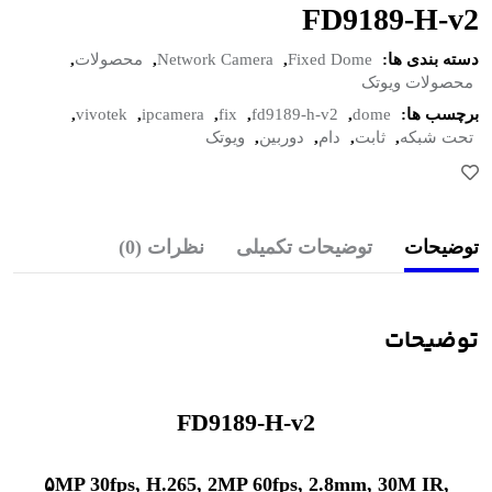
FD9189-H-v2
دسته بندی ها:
Fixed Dome
,
Network Camera
,
محصولات
,
محصولات ویوتک
برچسب ها:
dome
,
fd9189-h-v2
,
fix
,
ipcamera
,
vivotek
,
تحت شبکه
,
ثابت
,
دام
,
دوربین
,
ویوتک
توضیحات
توضیحات تکمیلی
نظرات (0)
توضیحات
FD9189-H-v2
۵MP 30fps, H.265, 2MP 60fps, 2.8mm, 30M IR,