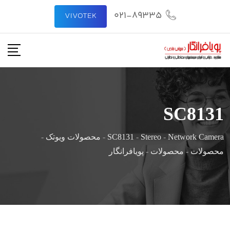
021-89335
VIVOTEK
SC8131
Network Camera
-
Stereo
-
SC8131
-
محصولات ویوتک
-
محصولات
-
محصولات
-
پویافرانگار