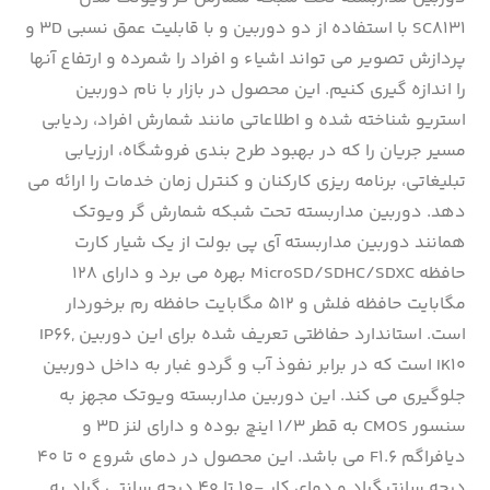
SC8131 با استفاده از دو دوربین و با قابلیت عمق نسبی ۳D و
پردازش تصویر می تواند اشیاء و افراد را شمرده و ارتفاع آنها
را اندازه گیری کنیم. این محصول در بازار با نام دوربین
استریو شناخته شده و اطلاعاتی مانند شمارش افراد، ردیابی
مسیر جریان را که در بهبود طرح بندی فروشگاه، ارزیابی
تبلیغاتی، برنامه ریزی کارکنان و کنترل زمان خدمات را ارائه می
دهد. دوربین مداربسته تحت شبکه شمارش گر ویوتک
همانند دوربین مداربسته آی پی بولت از یک شیار کارت
حافظه MicroSD/SDHC/SDXC بهره می برد و دارای ۱۲۸
مگابایت حافظه فلش و ۵۱۲ مگابایت حافظه رم برخوردار
است. استاندارد حفاظتی تعریف شده برای این دوربین IP66,
IK10 است که در برابر نفوذ آب و گردو غبار به داخل دوربین
جلوگیری می کند. این دوربین مداربسته ویوتک مجهز به
سنسور CMOS به قطر ۱/۳ اینچ بوده و دارای لنز ۳D و
دیافراگم F1.6 می باشد. این محصول در دمای شروع ۰ تا ۴۰
درجه سانتیگراد و دمای کار -۱۰ تا ۴۰ درجه سانتی گراد به