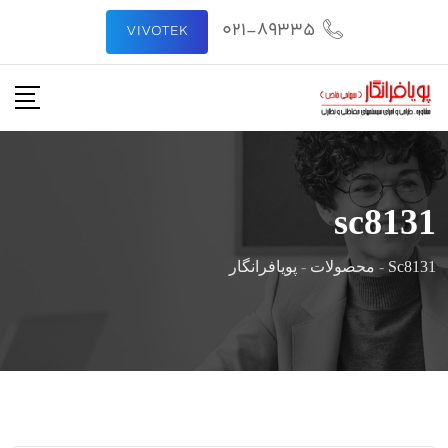
رش
021-89335
VIVOTEK
ه
حتوا
sc8131
Sc8131
-
محصولات
-
پویافرانگار