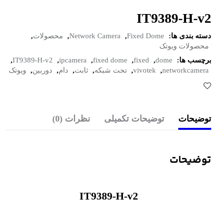
IT9389-H-v2
دسته بندی ها:
Fixed Dome
,
Network Camera
,
محصولات
,
محصولات ویوتک
برچسب ها:
dome
,
fixed
,
fixed dome
,
ipcamera
,
IT9389-H-v2
,
networkcamera
,
vivotek
,
تحت شبکه
,
ثابت
,
دام
,
دوربین
,
ویوتک
توضیحات
توضیحات تکمیلی
نظرات (0)
توضیحات
IT9389-H-v2