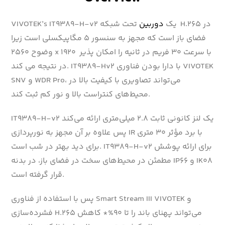
VIVOTEK’s IT9389-H-v2 یک
دوربین
تحت شبکه H.265 در
فضای باز است که مجهز به سنسور ۵ مگاپیکسلی است زیرا
وضوح ۲۵۶۰ x 1920 با سرعت ۳۰ فریم در ثانیه را امکان پذیر
در نتیجه می کند. IT9389-Hv2 با دارا بودن فناوری VIVOTEK
SNV و WDR Pro، می‌تواند تصاویری با کیفیت بالا در
محیط‌های کنتراست بالا و نور کم ثبت کند.
IT9389-H-v2 یک لنز کانونی ثابت ۲.۸ میلی‌متری ارائه می‌کند
پس علاوه بر آن مجهز به نورپردازی IR با برد مؤثر ۳۰ متری
برای دید بهتر در شب است. IT9389-H-v2 برای ارائه پوشش
مطمئن در محیط‌های سخت در فضای باز، در بدنه IP66 و IK08
قرار گرفته است.
پس با استفاده از فناوری Smart Stream III VIVOTEK و
فشرده‌سازی H.265 می‌تواند پهنای باند را تا ۹۰%* کاهش