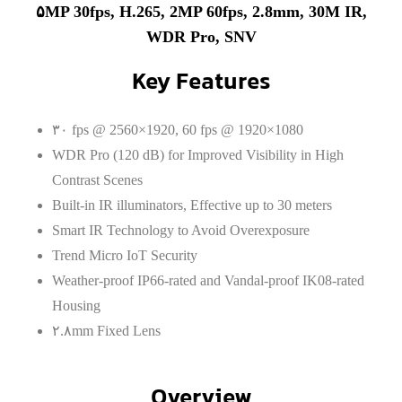
۵MP 30fps, H.265, 2MP 60fps, 2.8mm, 30M IR,
WDR Pro, SNV
Key Features
۳۰ fps @ 2560×1920, 60 fps @ 1920×1080
WDR Pro (120 dB) for Improved Visibility in High
Contrast Scenes
Built-in IR illuminators, Effective up to 30 meters
Smart IR Technology to Avoid Overexposure
Trend Micro IoT Security
Weather-proof IP66-rated and Vandal-proof IK08-rated
Housing
۲.۸mm Fixed Lens
Overview