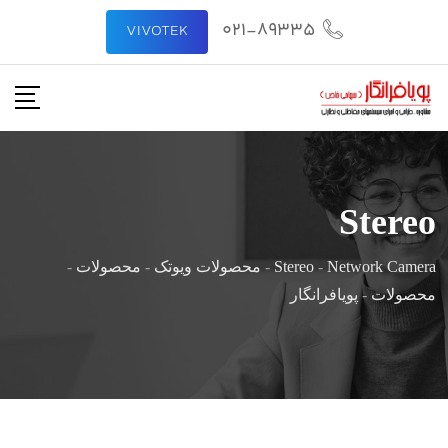
رش
021-89335
VIVOTEK
ه
حتوا
Stereo
Network Camera
-
Stereo
-
محصولات ویوتک
-
محصولات
-
محصولات
-
پویافرانگار