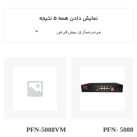
نمایش دادن همه 5 نتیجه
PFN-5088VM
PFN- 5088