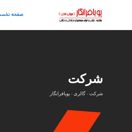
رش
ه
صفحه نخس
حتوا
شرکت
شرکت
-
گالری
-
پویافرانگار