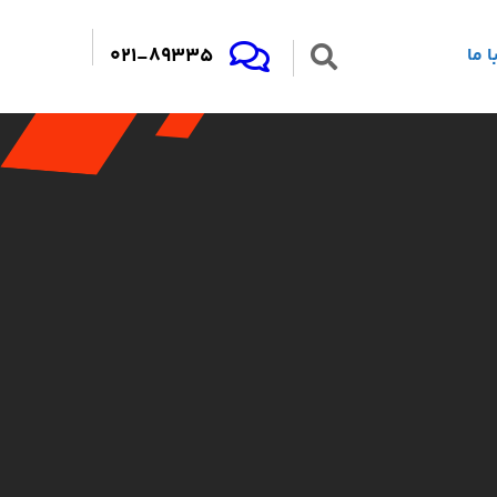
021-89335
 ما