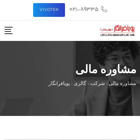
رش
021-89335
VIVOTEK
ه
حتوا
مشاوره مالی
مشاوره مالی
-
شرکت
-
گالری
-
پویافرانگار