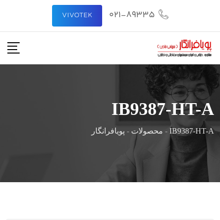
رش
021-89335
VIVOTEK
ه
حتوا
IB9387-HT-A
IB9387-HT-A
-
محصولات
-
پویافرانگار