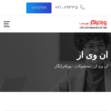
رش
021-89335
VIVOTEK
ه
حتوا
ان وی ار
ان وی ار
-
محصولات
-
پویافرانگار