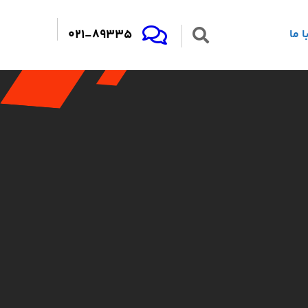
021-89335
 ما