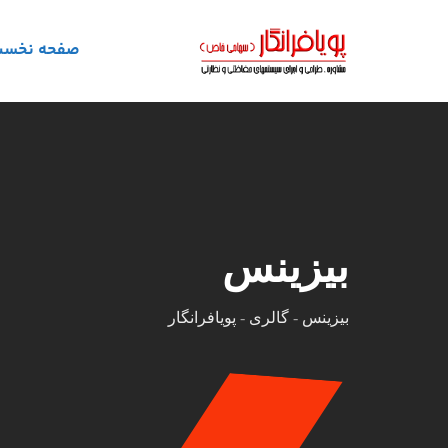
رش
ه
صفحه نخس
حتوا
بیزینس
بیزینس
-
گالری
-
پویافرانگار