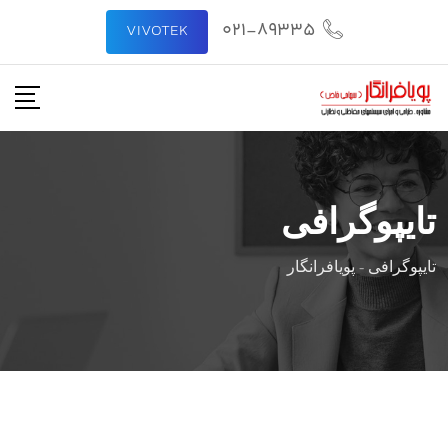
رش
021-89335
VIVOTEK
ه
حتوا
تایپوگرافی
تایپوگرافی
-
پویافرانگار